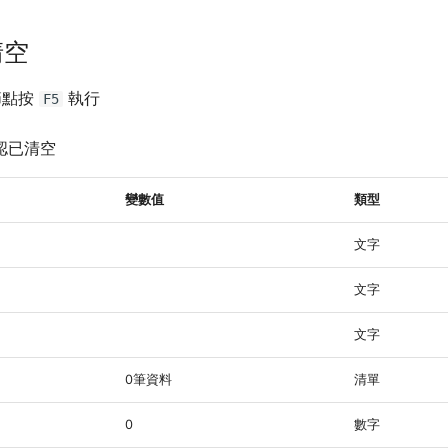
清空
節點按
執行
F5
」
認已清空
變數值
類型
文字
文字
文字
0筆資料
清單
0
數字