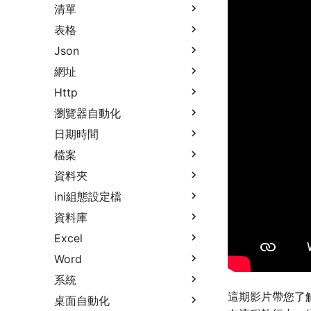
清單
表格
Json
網址
Http
瀏覽器自動化
日期時間
檔案
資料夾
ini組態設定檔
資料庫
Excel
Word
系統
這期影片帶您了
桌面自動化