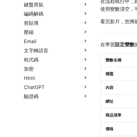
在流程執行中，
鍵盤滑鼠
使用變數清空，
編碼解碼
看完影片，您將
剪貼簿
壓縮
Email
在學習
設定變數
文字轉語音
程式碼
變數名稱
加密
標題
Html
ChatGPT
內容
驗證碼
網址
商品清單
價格