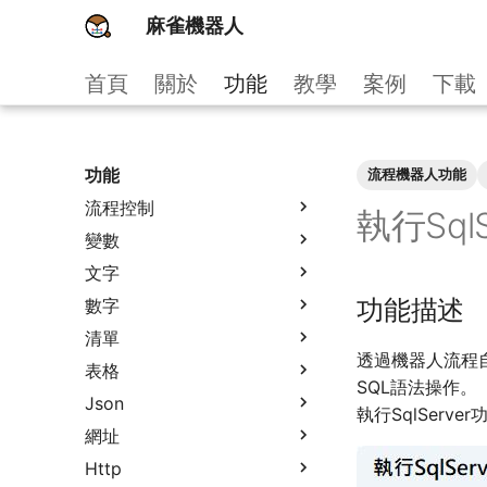
麻雀機器人
首頁
關於
功能
教學
案例
下載
功能
流程機器人功能
流程控制
執行SqlS
變數
文字
功能描述
數字
清單
透過機器人流程自動
表格
SQL語法操作。
Json
執行SqlSer
網址
Http