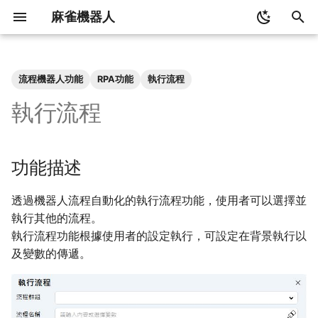
麻雀機器人
鍵
入
流程機器人功能
RPA功能
執行流程
功能描述
以
執行流程
開
功能設定
始
功能描述
流程群組
檢
透過機器人流程自動化的執行流程功能，使用者可以選擇並
流程名稱
索
執行其他的流程。
執行流程功能根據使用者的設定執行，可設定在背景執行以
備註內容
及變數的傳遞。
只顯示自訂訊息
輸入變數值